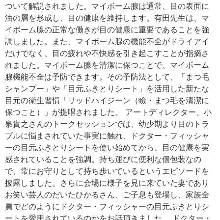
ついて解説されました。マイボーム腺は通常、目の表面に
油の層を形成し、目の健康を維持します。有田先生は、マ
イボーム腺の正常な働きが目の健康に重要であることを強
調しました。また、マイボーム腺の機能不全がドライアイ
だけでなく、目の疲れや不快感を引き起こすことが指摘さ
れました。マイボーム腺を清潔に保つことで、マイボーム
腺機能不全は予防できます。その予防法として、「まつ毛
シャンプー」や「目元ふきとりシート」を活用した新たな
目元の衛生習慣「リッドハイジーン（瞼・まつ毛を清潔に
保つこと）」が提唱されました。 アートディレクター、小
泉貴之さんのトークセッションでは、幼少期より目のトラ
ブルに悩まされていた事実に触れ、ドクター・フィッシャ
ーの目元ふきとりシートを使い始めてから、目の健康を実
感されていることを強調。持ち運びに便利な個包装なの
で、常にお守りとして持ち歩いているというエピソードを
披露しました。さらに会場に様子を見に来ていた妻であり
お笑い芸人のだいたひかるさん、ご子息も登場し、家族全
員でどのようにドクター・フィッシャーの目元ふきとりシ
ートを愛用されているのかをお話頂きました。 ドクター・