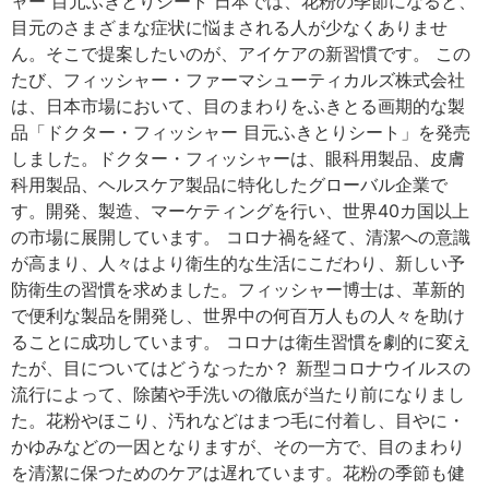
ャー 目元ふきとりシート 日本では、花粉の季節になると、
目元のさまざまな症状に悩まされる人が少なくありませ
ん。そこで提案したいのが、アイケアの新習慣です。 この
たび、フィッシャー・ファーマシューティカルズ株式会社
は、日本市場において、目のまわりをふきとる画期的な製
品「ドクター・フィッシャー 目元ふきとりシート」を発売
しました。ドクター・フィッシャーは、眼科用製品、皮膚
科用製品、ヘルスケア製品に特化したグローバル企業で
す。開発、製造、マーケティングを行い、世界40カ国以上
の市場に展開しています。 コロナ禍を経て、清潔への意識
が高まり、人々はより衛生的な生活にこだわり、新しい予
防衛生の習慣を求めました。フィッシャー博士は、革新的
で便利な製品を開発し、世界中の何百万人もの人々を助け
ることに成功しています。 コロナは衛生習慣を劇的に変え
たが、目についてはどうなったか？ 新型コロナウイルスの
流行によって、除菌や手洗いの徹底が当たり前になりまし
た。花粉やほこり、汚れなどはまつ毛に付着し、目やに・
かゆみなどの一因となりますが、その一方で、目のまわり
を清潔に保つためのケアは遅れています。花粉の季節も健