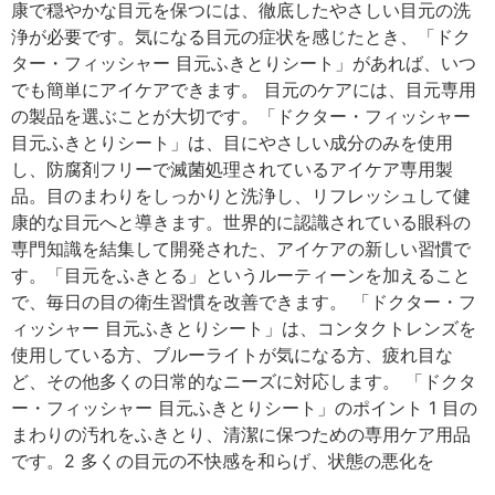
康で穏やかな目元を保つには、徹底したやさしい目元の洗
浄が必要です。気になる目元の症状を感じたとき、「ドク
ター・フィッシャー 目元ふきとりシート」があれば、いつ
でも簡単にアイケアできます。 目元のケアには、目元専用
の製品を選ぶことが大切です。「ドクター・フィッシャー
目元ふきとりシート」は、目にやさしい成分のみを使用
し、防腐剤フリーで滅菌処理されているアイケア専用製
品。目のまわりをしっかりと洗浄し、リフレッシュして健
康的な目元へと導きます。世界的に認識されている眼科の
専門知識を結集して開発された、アイケアの新しい習慣で
す。「目元をふきとる」というルーティーンを加えること
で、毎日の目の衛生習慣を改善できます。 「ドクター・フ
ィッシャー 目元ふきとりシート」は、コンタクトレンズを
使用している方、ブルーライトが気になる方、疲れ目な
ど、その他多くの日常的なニーズに対応します。 「ドクタ
ー・フィッシャー 目元ふきとりシート」のポイント 1 目の
まわりの汚れをふきとり、清潔に保つための専用ケア用品
です。2 多くの目元の不快感を和らげ、状態の悪化を