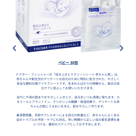
ベビー 30包
ドクター・フィッシャーの「目元ふきとりクリーンシート 赤ちゃん用 」は、
赤ちゃんや新生児のデリケートな目元のために特別に処方された、やさしく
安全な眼科仕様アイケアシートです。生まれたばかりの時期から、毎日の目
元ケアに安心してお使いいただけます。
目やにや涙の固まりをやさしくふきとり、目元をいつも清潔に保ちます。カ
モミールとアラントイン、グリセリンの鎮静・保湿効果で、デリケートな赤
ちゃんの肌にうるおいを与え、肌をやさしく守ります。
鼻涙管閉塞、花粉やアレルギーによる目元の刺激など、赤ちゃんによくある
目のトラブルの予防・ケアにも対応。早い時期から正しい目の衛生習慣を身
につける、最初のステップとしておすすめします。