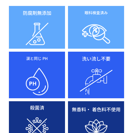
防腐剤無添加
眼科検査済み
洗い流し不要
涙と同じ PH
殺菌済
無香料・ 着色料不使用